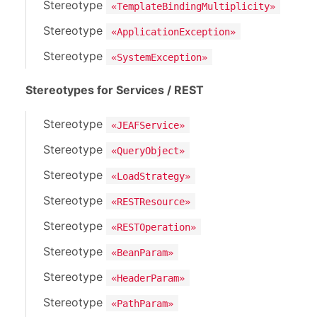
Stereotype
«TemplateBindingMultiplicity»
Stereotype
«ApplicationException»
Stereotype
«SystemException»
Stereotypes for Services / REST
Stereotype
«JEAFService»
Stereotype
«QueryObject»
Stereotype
«LoadStrategy»
Stereotype
«RESTResource»
Stereotype
«RESTOperation»
Stereotype
«BeanParam»
Stereotype
«HeaderParam»
Stereotype
«PathParam»