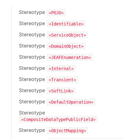
Stereotype
«POJO»
Stereotype
«Identifiable»
Stereotype
«ServiceObject»
Stereotype
«DomainObject»
Stereotype
«JEAFEnumeration»
Stereotype
«Internal»
Stereotype
«Transient»
Stereotype
«SoftLink»
Stereotype
«DefaultOperation»
Stereotype
«CompositeDataTypePublicField»
Stereotype
«ObjectMapping»