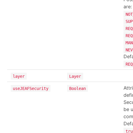
are:
NOT
SUP
REQ
REQ
MAN
NEV
Defa
REQ
layer
Layer
Attr
useJEAFSecurity
Boolean
defi
Secu
be u
com
Defa
tru