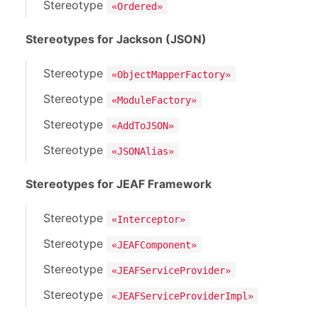
Stereotype
«Ordered»
Stereotypes for Jackson (JSON)
Stereotype
«ObjectMapperFactory»
Stereotype
«ModuleFactory»
Stereotype
«AddToJSON»
Stereotype
«JSONAlias»
Stereotypes for JEAF Framework
Stereotype
«Interceptor»
Stereotype
«JEAFComponent»
Stereotype
«JEAFServiceProvider»
Stereotype
«JEAFServiceProviderImpl»